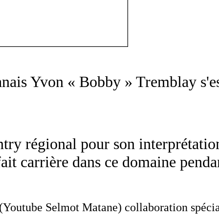
is Yvon « Bobby » Tremblay s'est é
ry régional pour son interprétatio
ait carrière dans ce domaine pendan
(Youtube Selmot Matane) collaboration spéci